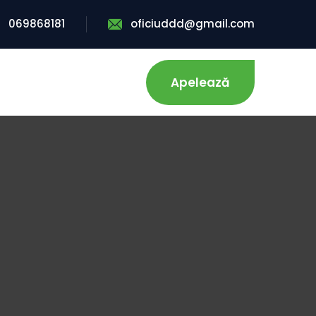
069868181
oficiuddd@gmail.com
Apelează