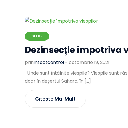
BLOG
Dezinsecție împotriva v
prin
Insectcontrol
-
octombrie 19, 2021
Unde sunt întâlnite viespile? Viespile sunt ră
doar în deșertul Sahara, în […]
Citește Mai Mult