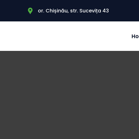
or. Chișinău, str. Sucevița 43
H