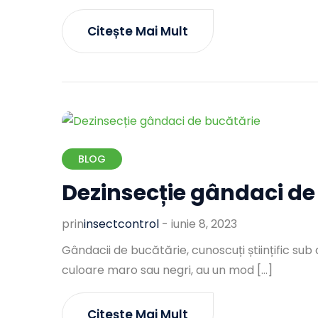
Citește Mai Mult
BLOG
Dezinsecție gândaci de
prin
Insectcontrol
-
iunie 8, 2023
Gândacii de bucătărie, cunoscuți științific su
culoare maro sau negri, au un mod […]
Citește Mai Mult