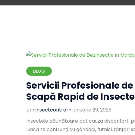
BLOG
Servicii Profesionale d
Scapă Rapid de Insecte
prin
Insectcontrol
-
ianuarie 29, 2025
Insectele dăunătoare pot cauza disconfort, p
Dacă te confrunți cu gândaci, furnici, țânțari s