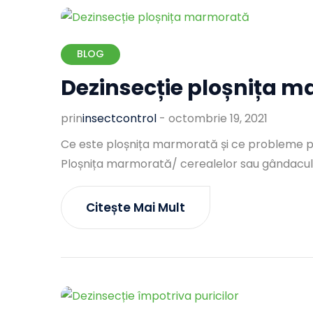
BLOG
Dezinsecție ploșnița 
prin
Insectcontrol
-
octombrie 19, 2021
Ce este ploșnița marmorată și ce probleme p
Ploșnița marmorată/ cerealelor sau gândacul
Citește Mai Mult