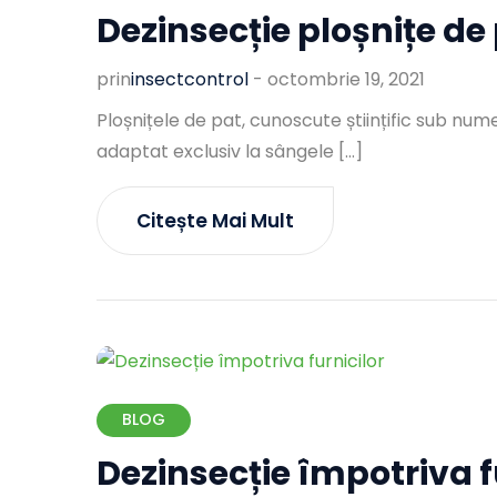
Dezinsecție ploșnițe de
prin
Insectcontrol
-
octombrie 19, 2021
Ploșnițele de pat, cunoscute științific sub num
adaptat exclusiv la sângele […]
Citește Mai Mult
BLOG
Dezinsecție împotriva f