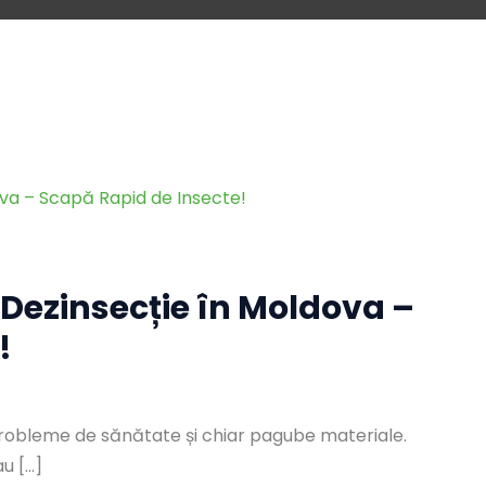
e Dezinsecție în Moldova –
!
robleme de sănătate și chiar pagube materiale.
au […]