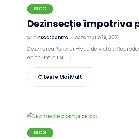
BLOG
Dezinsecție împotriva p
prin
Insectcontrol
-
octombrie 19, 2021
Descrierea Puricilor –Mod de Viață și Reproduce
obicei, între 1 și […]
Citește Mai Mult
BLOG