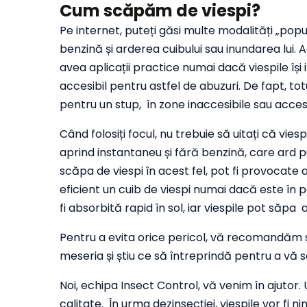
Cum scăpăm de viespi?
Pe internet, puteți găsi multe modalități „pop
benzină și arderea cuibului sau inundarea lui.
avea aplicații practice numai dacă viespile își
accesibil pentru astfel de abuzuri. De fapt, to
pentru un stup, în zone inaccesibile sau accesu
Când folosiți focul, nu trebuie să uitați că vies
aprind instantaneu și fără benzină, care ard 
scăpa de viespi în acest fel, pot fi provocate 
eficient un cuib de viespi numai dacă este în 
fi absorbită rapid în sol, iar viespile pot săpa 
Pentru a evita orice pericol, vă recomandăm să 
meseria și știu ce să întreprindă pentru a vă s
Noi, echipa Insect Control, vă venim în ajutor.
calitate. În urma dezinsecției, viespile vor fi ni