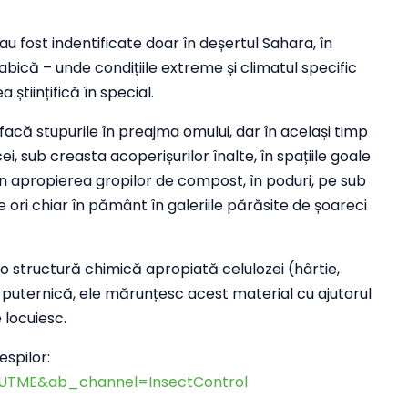
u fost indentificate doar în deșertul Sahara, în
abică – unde condițiile extreme și climatul specific
 științifică în special.
facă stupurile în preajma omului, dar în același timp
ei, sub creasta acoperișurilor înalte, în spațiile goale
r, în apropierea gropilor de compost, în poduri, pe sub
 ori chiar în pământ în galeriile părăsite de șoareci
u o structură chimică apropiată celulozei (hârtie,
 puternică, ele mărunțesc acest material cu ajutorul
 locuiesc.
espilor:
2UTME&ab_channel=InsectControl