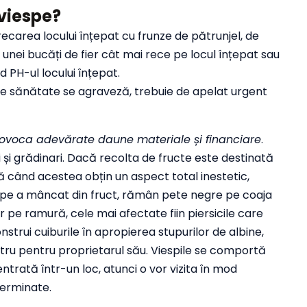
 viespe?
recarea locului înțepat cu frunze de pătrunjel, de
 unei bucăți de fier cât mai rece pe locul înțepat sau
 PH-ul locului înțepat.
a de sănătate se agraveză, trebuie de apelat urgent
rovoca adevărate daune materiale și financiare
.
 și grădinari. Dacă recolta de fructe este destinată
nă când acestea obțin un aspect total inestetic,
espe a mâncat din fruct, rămân pete negre pe coaja
r pe ramură, cele mai afectate fiin piersicile care
construi cuiburile în apropierea stupurilor de albine,
ru pentru proprietarul său. Viespile se comportă
trată într-un loc, atunci o vor vizita în mod
terminate.