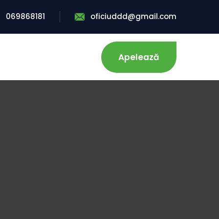
069868181
oficiuddd@gmail.com
Apelează