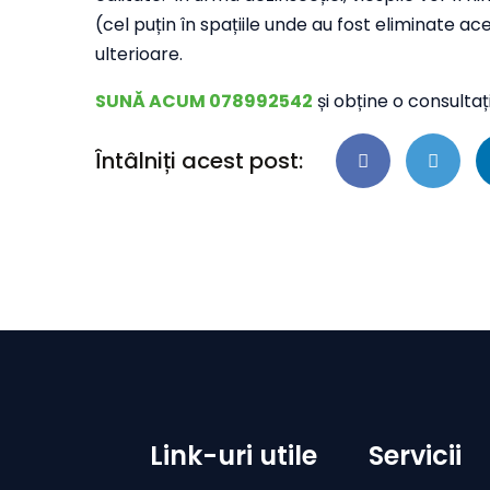
(cel puțin în spațiile unde au fost eliminate ace
ulterioare.
SUNĂ ACUM 078992542
și obține o consulta
Întâlniți acest post:
Link-uri utile
Servicii