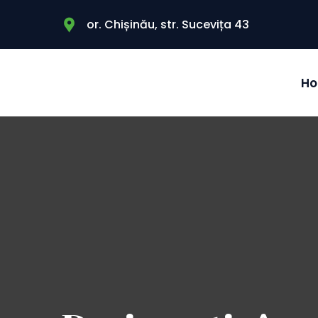
or. Chișinău, str. Sucevița 43
H