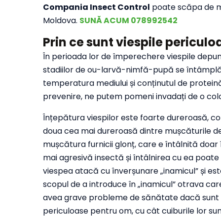
Compania Insect Control
poate scăpa de muș
Moldova.
SUNĂ ACUM 078992542
Prin ce sunt viespile periculo
În perioada lor de împerechere viespile depun 
stadiilor de ou-larvă-nimfă-pupă se întâmplă 
temperatura mediului și conținutul de protein
prevenire, ne putem pomeni invadați de o colo
Înțepătura viespilor este foarte dureroasă, con
doua cea mai dureroasă dintre mușcăturile de
mușcătura furnicii glonț, care e întâlnită do
mai agresivă insectă și întâlnirea cu ea poate
viespea atacă cu înverșunare „inamicul” și es
scopul de a introduce în „inamicul” otrava care 
avea grave probleme de sănătate dacă sunt în
periculoase pentru om, cu cât cuiburile lor s