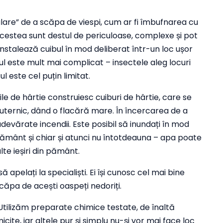
ulare” de a scăpa de viespi, cum ar fi îmbufnarea cu
 Acestea sunt destul de periculoase, complexe și pot
 instalează cuibul în mod deliberat într-un loc ușor
tul este mult mai complicat – insectele aleg locuri
l este cel puțin limitat.
pile de hârtie construiesc cuiburi de hârtie, care se
puternic, dând o flacără mare. În încercarea de a
adevărate incendii. Este posibil să inundați în mod
pământ și chiar și atunci nu întotdeauna – apa poate
alte ieșiri din pământ.
apelați la specialiști. Ei își cunosc cel mai bine
căpa de acești oaspeți nedoriți.
 Utilizăm preparate chimice testate, de înaltă
micite, iar altele pur și simplu nu-și vor mai face loc