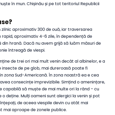
te în mun. Chișinău și pe tot teritoriul Republicii
ase?
zilnic aproximativ 300 de ouă, iar traversarea
rapid, aproximativ 4-6 zile, în dependență de
ă din hrană. Dacă nu avem grijă să luăm măsuri de
nie întreagă de viespi.
ține de trei ori mai mult venin decât al albinelor, e a
 insecte de pe glob, mai dureroasă poate fi
ar în zona Sud-Americană. În zona noastră ea e cea
 avea consecințe imprevizibile. Simțind o amenințare,
te capabilă să muște de mai multe ori la rând – cu
o deține. Mulți oameni sunt alergici la venin și pot
țepați, de aceea viespile devin cu atât mai
unt mai aproape de zonele publice.