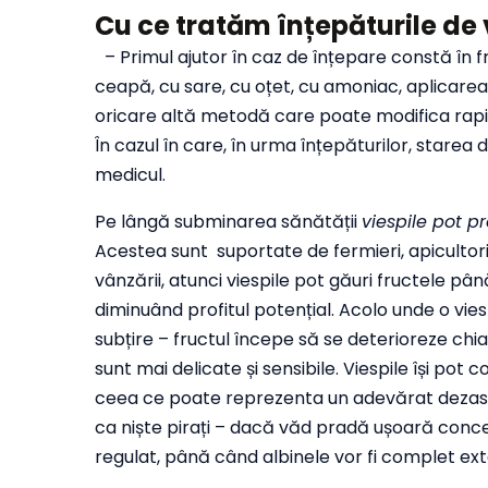
Cu ce tratăm înțepăturile de
– Primul ajutor în caz de înțepare constă în f
ceapă, cu sare, cu oțet, cu amoniac, aplicarea
oricare altă metodă care poate modifica rapid
În cazul în care, în urma înțepăturilor, stare
medicul.
Pe lângă subminarea sănătății
viespile pot p
Acestea sunt suportate de fermieri, apicultori
vânzării, atunci viespile pot găuri fructele pâ
diminuând profitul potențial. Acolo unde o vi
subțire – fructul începe să se deterioreze chia
sunt mai delicate și sensibile. Viespile își pot 
ceea ce poate reprezenta un adevărat dezast
ca niște pirați – dacă văd pradă ușoară concen
regulat, până când albinele vor fi complet ex