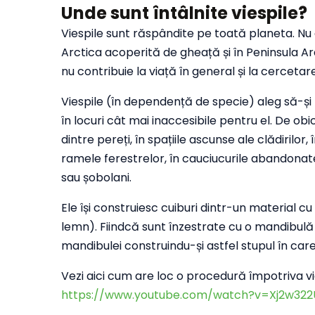
Unde sunt întâlnite viespile?
Viespile sunt răspândite pe toată planeta. Nu a
Arctica acoperită de gheață și în Peninsula Ar
nu contribuie la viață în general și la cercetarea
Viespile (în dependență de specie) aleg să-și 
în locuri cât mai inaccesibile pentru el. De obic
dintre pereți, în spațiile ascunse ale clădirilo
ramele ferestrelor, în cauciucurile abandonate
sau șobolani.
Ele își construiesc cuiburi dintr-un material c
lemn). Fiindcă sunt înzestrate cu o mandibulă
mandibulei construindu-și astfel stupul în care
Vezi aici cum are loc o procedură împotriva vi
https://www.youtube.com/watch?v=Xj2w32