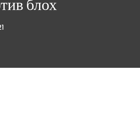
тив блох
21