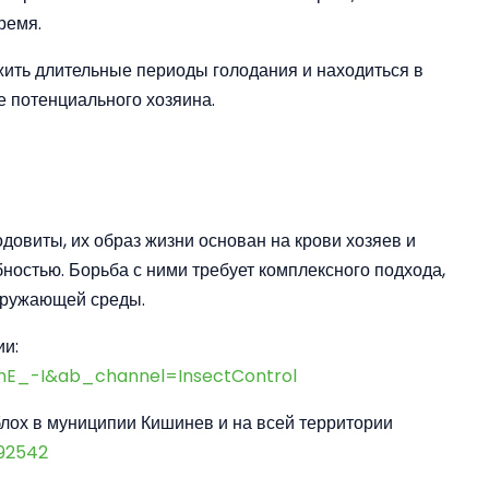
ремя.
ежить длительные периоды голодания и находиться в
е потенциального хозяина.
одовиты, их образ жизни основан на крови хозяев и
ностью. Борьба с ними требует комплексного подхода,
кружающей среды.
ии:
hE_-I&ab_channel=InsectControl
блох в муниципии Кишинев и на всей территории
92542