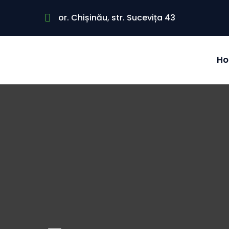
or. Chișinău, str. Sucevița 43
H