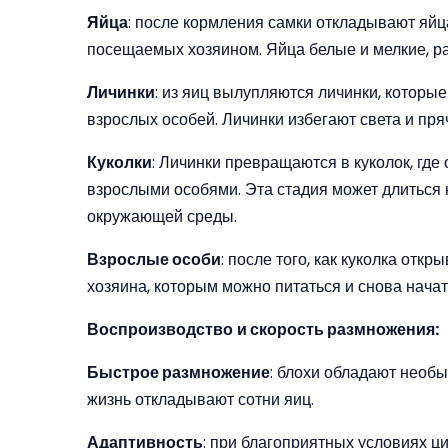
Яйца
: после кормления самки откладывают яйца
посещаемых хозяином. Яйца белые и мелкие, р
Личинки
: из яиц вылупляются личинки, которы
взрослых особей. Личинки избегают света и пряч
Куколки
: Личинки превращаются в куколок, гд
взрослыми особями. Эта стадия может длиться н
окружающей среды.
Взрослые особи
: после того, как куколка отк
хозяина, которым можно питаться и снова нача
Воспроизводство
и скорость размножения:
Быстрое размножение
: блохи обладают необ
жизнь откладывают сотни яиц.
Адаптивность
: при благоприятных условиях ц