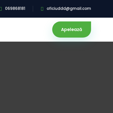
069868181
oficiuddd@gmail.com
Apelează